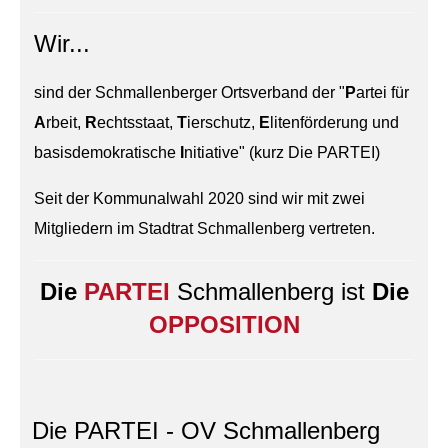
Wir...
sind der Schmallenberger Ortsverband der "
P
artei für
A
rbeit,
R
echtsstaat,
T
ierschutz,
E
litenförderung und
basisdemokratische
I
nitiative" (kurz Die PARTEI)
Seit der Kommunalwahl 2020 sind wir mit zwei
Mitgliedern im Stadtrat Schmallenberg vertreten.
Die
PARTEI
Schmallenberg ist
Die
OPPOSITION
Die PARTEI - OV Schmallenberg